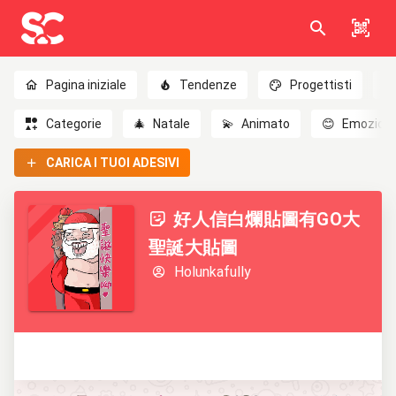
Pagina iniziale
Tendenze
Progettisti
Categorie
🎄
Natale
💫
Animato
😊
Emozioni
CARICA I TUOI ADESIVI
好人信白爛貼圖有GO大
聖誕大貼圖
Holunkafully