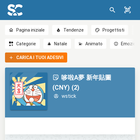
Pagina iniziale
Tendenze
Progettisti
Categorie
🎄
Natale
💫
Animato
😊
Emozioni
CARICA I TUOI ADESIVI
哆啦A夢 新年貼圖
(CNY) (2)
wstick