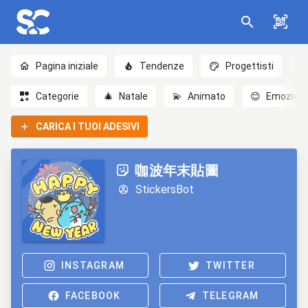
Pagina iniziale
Tendenze
Progettisti
Categorie
🎄
Natale
💫
Animato
😊
Emozioni
CARICA I TUOI ADESIVI
咖波年末貼圖
StickersBot
INSTAGRAM
TWITTER
FACEBOOK
TELEGRAM