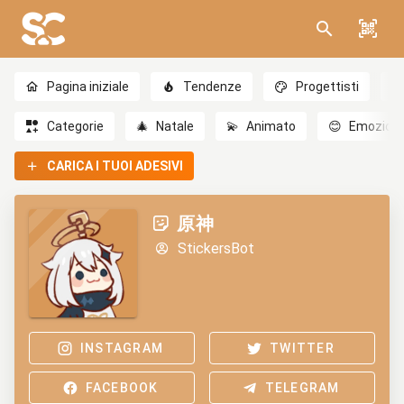
Pagina iniziale
Tendenze
Progettisti
Categorie
🎄
Natale
💫
Animato
😊
Emozioni
CARICA I TUOI ADESIVI
原神
StickersBot
INSTAGRAM
TWITTER
FACEBOOK
TELEGRAM