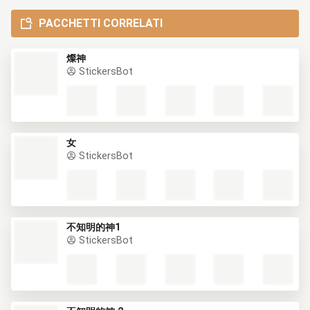
PACCHETTI CORRELATI
燦神
StickersBot
女
StickersBot
不知明的神1
StickersBot