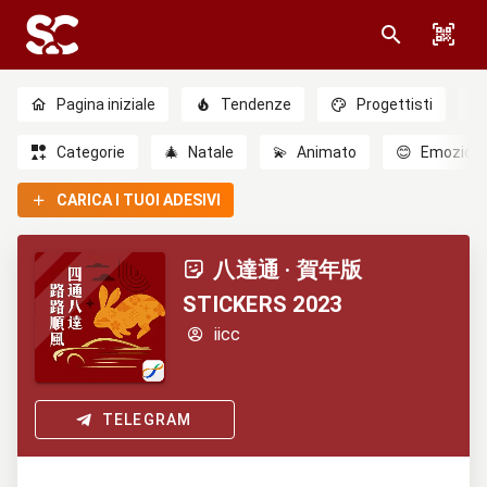
Pagina iniziale
Tendenze
Progettisti
Categorie
🎄
Natale
💫
Animato
😊
Emozioni
CARICA I TUOI ADESIVI
八達通 ‧ 賀年版
STICKERS 2023
iicc
TELEGRAM