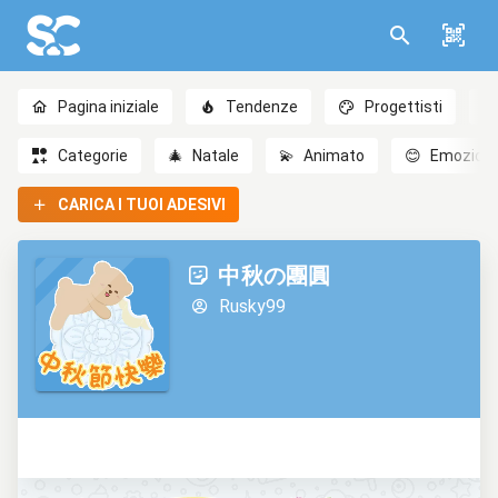
Pagina iniziale
Tendenze
Progettisti
Categorie
🎄
Natale
💫
Animato
😊
Emozioni
CARICA I TUOI ADESIVI
中秋の團圓
Rusky99