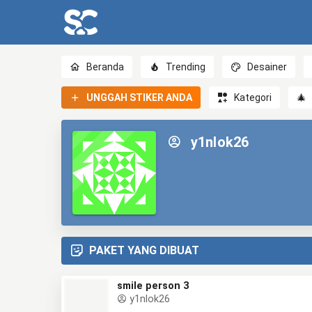
Beranda
Trending
Desainer
UNGGAH STIKER ANDA
Kategori
🎄
y1nlok26
PAKET YANG DIBUAT
smile person 3
y1nlok26