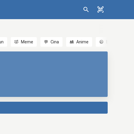
un
🤣
Meme
💬
Cina
🎎
Anime
😃
Emoji
💬