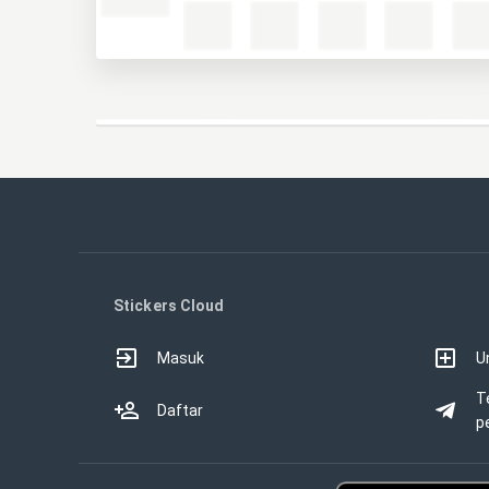
Stickers Cloud
Masuk
U
T
Daftar
p