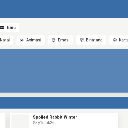
Baru
Natal
💫
Animasi
😊
Emosi
🐻
Binatang
🙉
Kart
Spoiled Rabbit Winter
y1nlok26