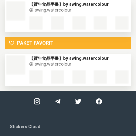
【賀年食品字畫】by swing.watercolour
swing.watercolour
PAKET FAVORIT
【賀年食品字畫】by swing.watercolour
swing.watercolour
Stickers Cloud