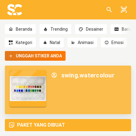
Beranda
Trending
Desainer
Baru
Kategori
🎄
Natal
💫
Animasi
😊
Emosi
UNGGAH STIKER ANDA
swing.watercolour
PAKET YANG DIBUAT