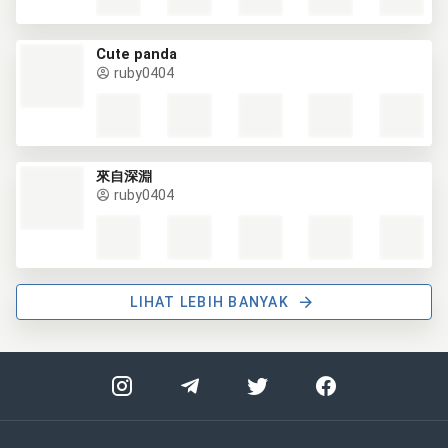
Cute panda
ruby0404
來自深淵
ruby0404
LIHAT LEBIH BANYAK