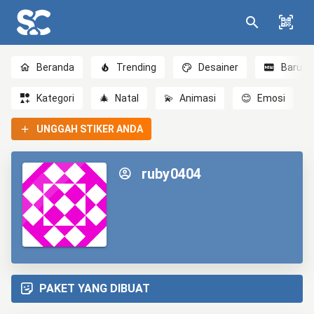
Beranda
Trending
Desainer
Baru
Kategori
🎄
Natal
💫
Animasi
😊
Emosi
UNGGAH STIKER ANDA
ruby0404
PAKET YANG DIBUAT