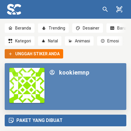
Beranda
Trending
Desainer
Baru
Kategori
🎄
Natal
💫
Animasi
😊
Emosi
UNGGAH STIKER ANDA
kookiemnp
PAKET YANG DIBUAT