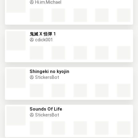
Hi.im.Michael
鬼滅 X 怪彈 1
cdick001
Shingeki no kyojin
StickersBot
Sounds Of Life
StickersBot