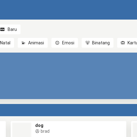
Baru
Natal
💫
Animasi
😊
Emosi
🐻
Binatang
🙉
Kart
dog
brad