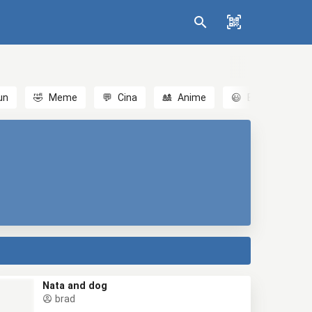
un
🤣
Meme
💬
Cina
🎎
Anime
😃
Emoji
💬
Nata and dog
brad