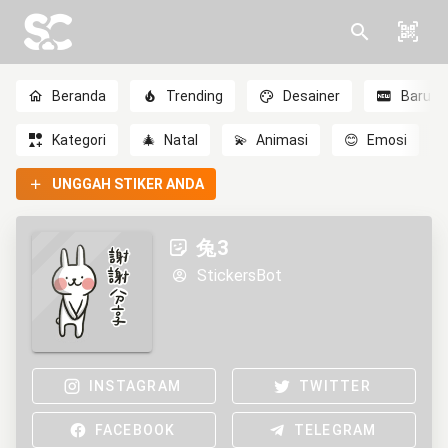
Beranda
Trending
Desainer
Baru
Kategori
🎄
Natal
💫
Animasi
😊
Emosi
UNGGAH STIKER ANDA
兔3
StickersBot
INSTAGRAM
TWITTER
FACEBOOK
TELEGRAM