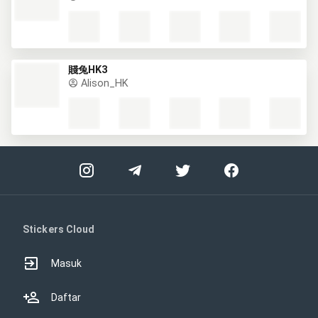
賤兔HK3
Alison_HK
Stickers Cloud
Masuk
Daftar