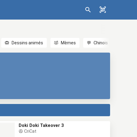
🙉
Dessins animés
🤣
Mèmes
💬
Chinois
🎎
Anim
Doki Doki Takeover 3
CriCat