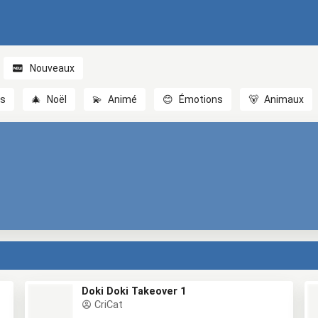
Nouveaux
es
🎄
Noël
💫
Animé
😊
Émotions
🐻
Animaux
Doki Doki Takeover 1
CriCat