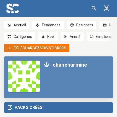
Accueil
Tendances
Designers
Nou
Catégories
🎄
Noël
💫
Animé
😊
Émotions
TÉLÉCHARGEZ VOS STICKERS
chancharmine
PACKS CRÉÉS