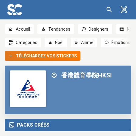
Accueil
Tendances
Designers
Nou
Catégories
🎄
Noël
💫
Animé
😊
Émotions
TÉLÉCHARGEZ VOS STICKERS
香港體育學院HKSI
PACKS CRÉÉS