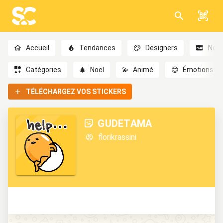
Accueil
Tendances
Designers
Nou
Catégories
🎄
Noël
💫
Animé
😊
Émotions
TÉLÉCHARGEZ VOS STICKERS
GUDETAMA
florikrassini