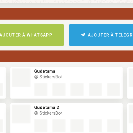
AJOUTER À WHATSAPP
AJOUTER À TELEG
Gudetama
StickersBot
Gudetama 2
StickersBot