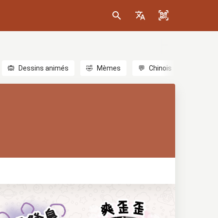
🙉
Dessins animés
🤣
Mèmes
💬
Chinois
🎎
Anim