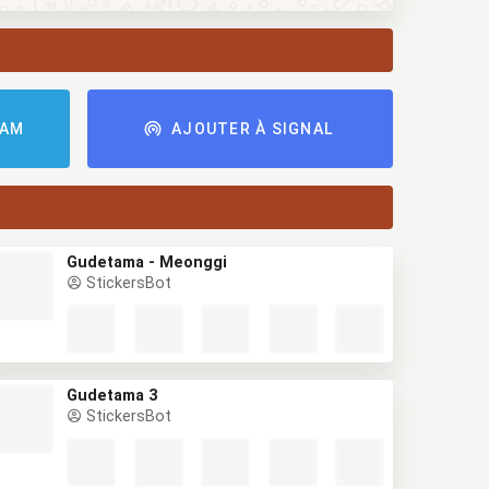
RAM
AJOUTER À SIGNAL
Gudetama - Meonggi
StickersBot
Gudetama 3
StickersBot