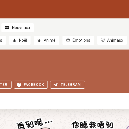
Nouveaux
es
🎄
Noël
💫
Animé
😊
Émotions
🐻
Animaux
TER
FACEBOOK
TELEGRAM