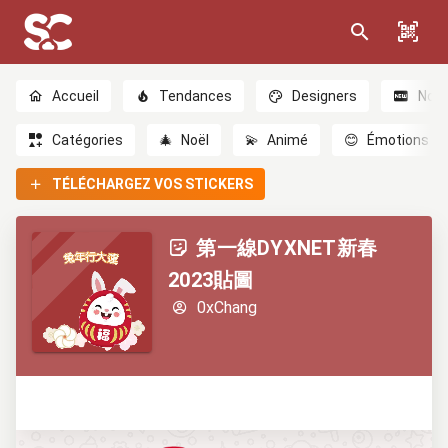
Accueil
Tendances
Designers
Nou
Catégories
🎄
Noël
💫
Animé
😊
Émotions
TÉLÉCHARGEZ VOS STICKERS
第一線DYXNET新春
2023貼圖
0xChang