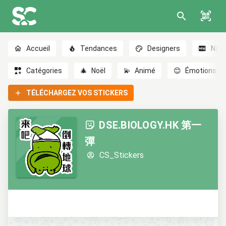
Accueil
Tendances
Designers
Nou
Catégories
🎄
Noël
💫
Animé
😊
Émotions
TÉLÉCHARGEZ VOS STICKERS
DSE.BIOLOGY.HK 第一
彈
CS_Stickers