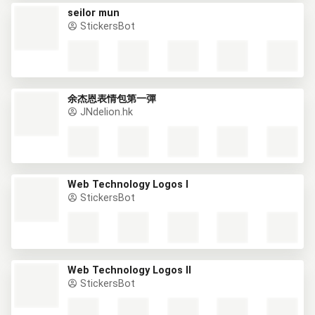
seilor mun
StickersBot
余杰恩表情包第一彈
JNdelion.hk
Web Technology Logos I
StickersBot
Web Technology Logos II
StickersBot