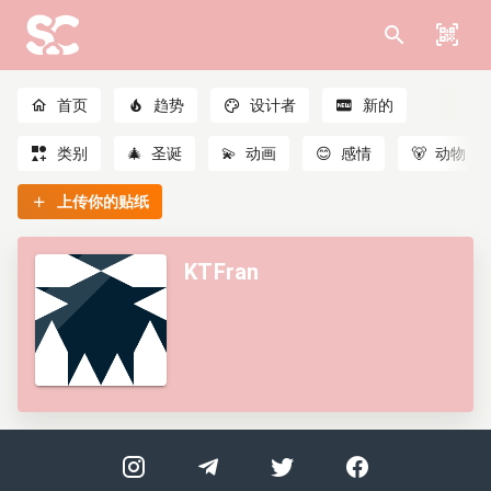
首页
趋势
设计者
新的
类别
🎄
圣诞
💫
动画
😊
感情
🐻
动物
上传你的贴纸
KTFran