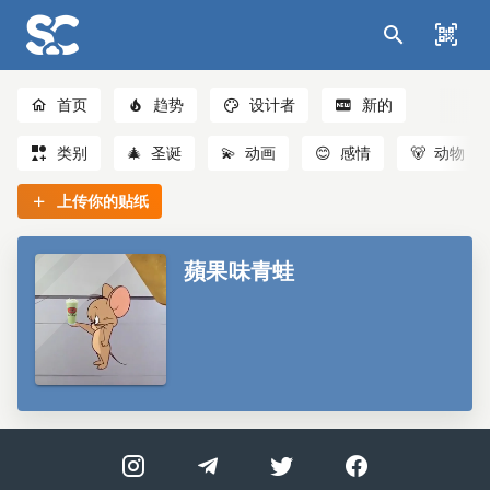
首页
趋势
设计者
新的
类别
🎄
圣诞
💫
动画
😊
感情
🐻
动物
上传你的贴纸
蘋果味青蛙