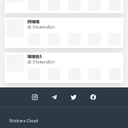
阿喵喵
StickersBot
喵喵怪5
StickersBot
Stickers Cloud