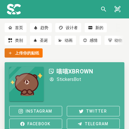
首页
趋势
设计者
新的
类别
🎄
圣诞
💫
动画
😊
感情
🐻
动物
上传你的贴纸
喵喵XBROWN
StickersBot
INSTAGRAM
TWITTER
FACEBOOK
TELEGRAM