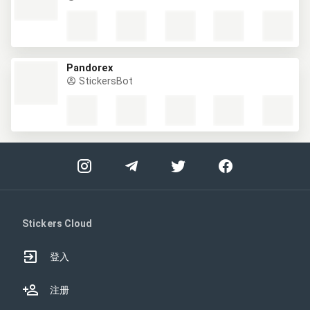
Pandorex
StickersBot
Stickers Cloud
登入
注册