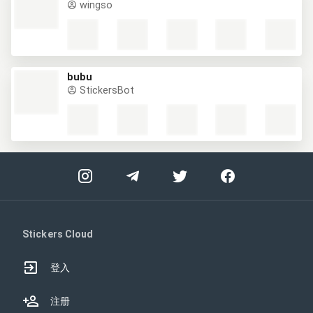
wingso
bubu
StickersBot
Stickers Cloud
登入
注册