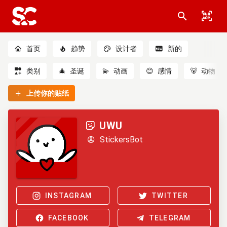
首页
趋势
设计者
新的
类别
🎄
圣诞
💫
动画
😊
感情
🐻
动物
上传你的贴纸
UWU
StickersBot
INSTAGRAM
TWITTER
FACEBOOK
TELEGRAM