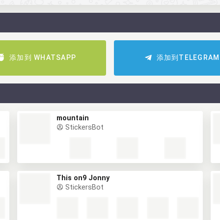
添加到 WHATSAPP
添加到TELEGRAM
mountain
StickersBot
This on9 Jonny
StickersBot