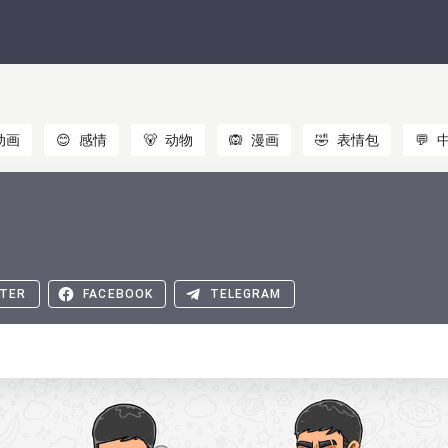
动画
😊
感情
🐻
动物
🙉
漫画
🤣
表情包
💬
TER
FACEBOOK
TELEGRAM