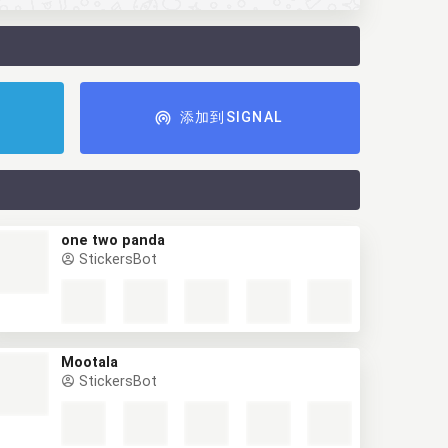
添加到SIGNAL
one two panda
StickersBot
Mootala
StickersBot