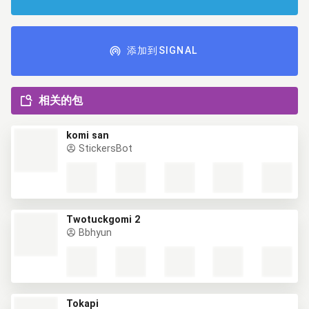
添加到SIGNAL
相关的包
komi san
StickersBot
Twotuckgomi 2
Bbhyun
Tokapi