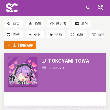
首页
趋势
设计者
新的
类别
🎄
圣诞
💫
动画
😊
感情
🐻
动物
上传你的贴纸
TOKOYAMI TOWA
Luciaovo