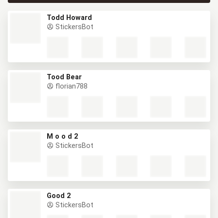
Todd Howard
StickersBot
Tood Bear
florian788
M o o d 2
StickersBot
Good 2
StickersBot