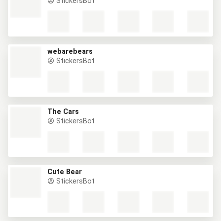
StickersBot
webarebears
StickersBot
The Cars
StickersBot
Cute Bear
StickersBot