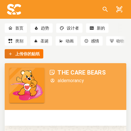
首页
趋势
设计者
新的
类别
🎄
圣诞
💫
动画
😊
感情
🐻
动物
上传你的贴纸
THE CARE BEARS
aldemorancy