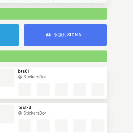
添加到SIGNAL
bts01
StickersBot
test-3
StickersBot