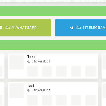
添加到 WHATSAPP
添加到TELEGRAM
Test1
StickersBot
test
StickersBot