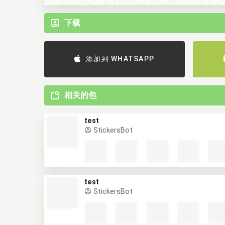
下载
添加到 WHATSAPP
相关的包
test
StickersBot
test
StickersBot