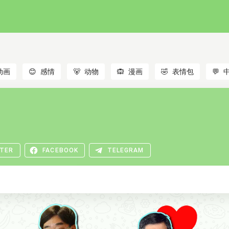
动画
😊
感情
🐻
动物
🙉
漫画
🤣
表情包
💬
TER
FACEBOOK
TELEGRAM