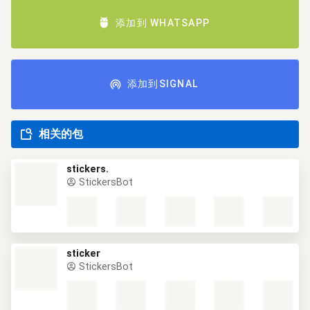
添加到 WHATSAPP
添加到SIGNAL
相关的包
stickers.
StickersBot
sticker
StickersBot