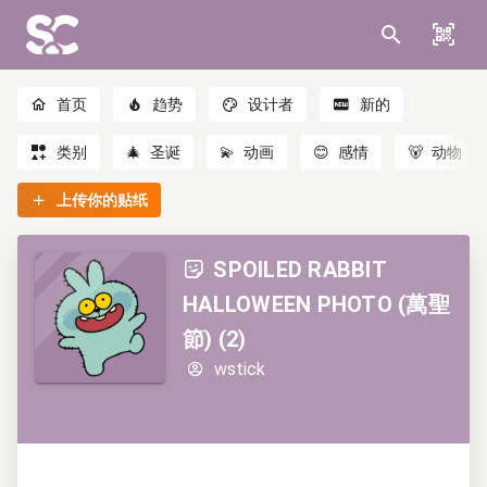
首页
趋势
设计者
新的
类别
🎄
圣诞
💫
动画
😊
感情
🐻
动物
上传你的贴纸
SPOILED RABBIT
HALLOWEEN PHOTO (萬聖
節) (2)
wstick