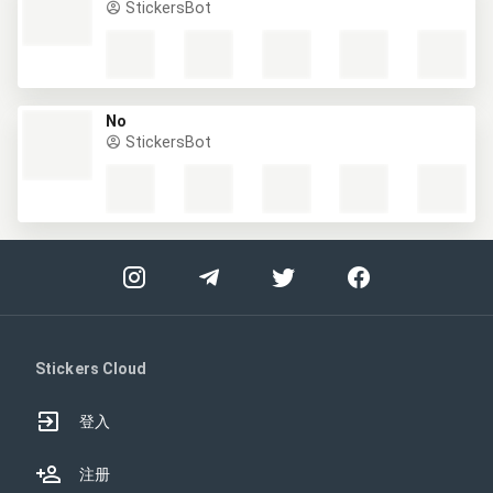
StickersBot
No
StickersBot
Stickers Cloud
登入
注册