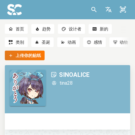
首页
趋势
设计者
新的
类别
🎄
圣诞
💫
动画
😊
感情
🐻
动物
上传你的贴纸
SINOALICE
tina28