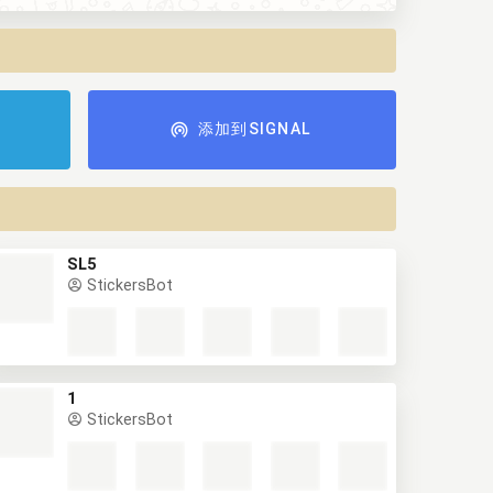
添加到SIGNAL
SL5
StickersBot
1
StickersBot