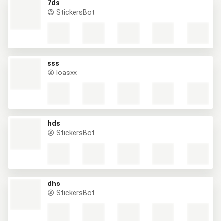
7ds
StickersBot
sss
loasxx
hds
StickersBot
dhs
StickersBot