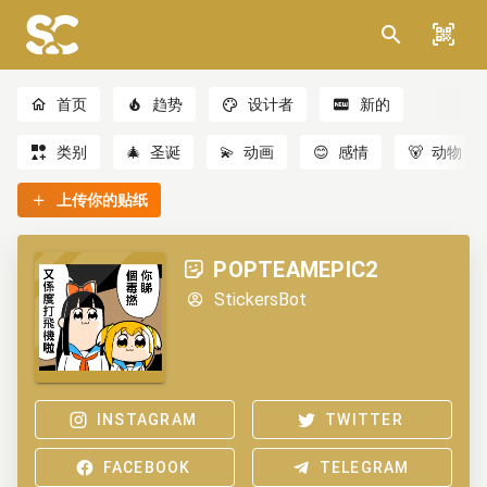
首页
趋势
设计者
新的
类别
🎄
圣诞
💫
动画
😊
感情
🐻
动物
上传你的贴纸
POPTEAMEPIC2
StickersBot
INSTAGRAM
TWITTER
FACEBOOK
TELEGRAM