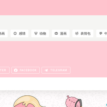
动画
😊
感情
🐻
动物
🙉
漫画
🤣
表情包
💬
TER
FACEBOOK
TELEGRAM