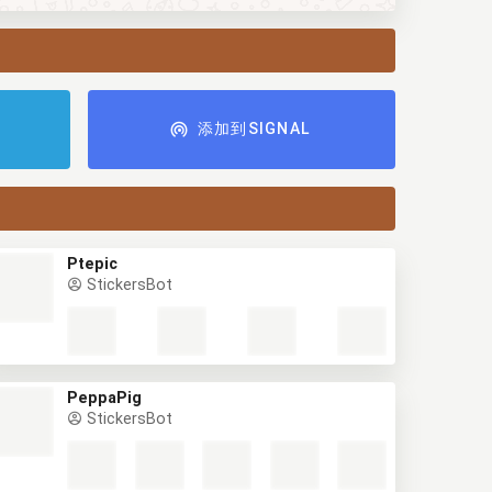
添加到SIGNAL
Ptepic
StickersBot
PeppaPig
StickersBot