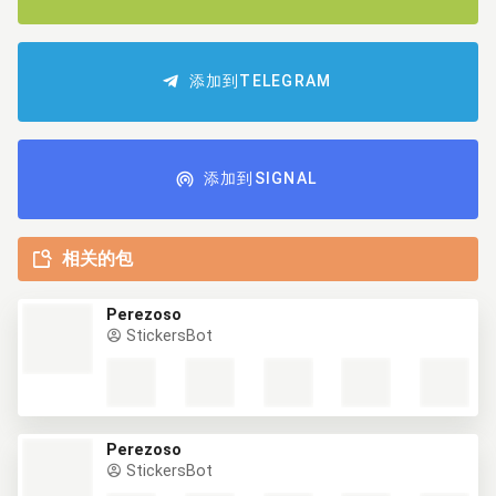
添加到TELEGRAM
添加到SIGNAL
相关的包
Perezoso
StickersBot
Perezoso
StickersBot