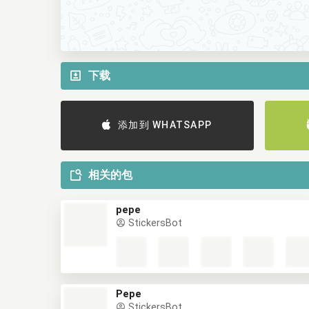
下载
添加到 WHATSAPP
相关的包
pepe
StickersBot
Pepe
StickersBot