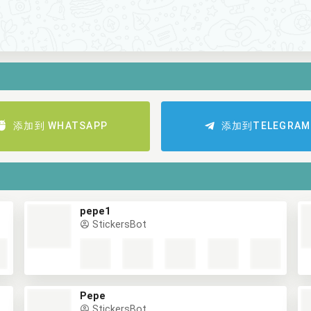
添加到 WHATSAPP
添加到TELEGRAM
pepe1
StickersBot
Pepe
StickersBot