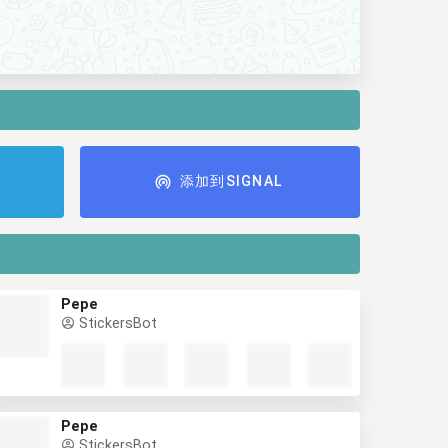
添加到SIGNAL
Pepe
StickersBot
Pepe
StickersBot