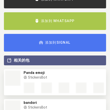
添加到 WHATSAPP
添加到SIGNAL
相关的包
Panda emoji
StickersBot
bandori
StickersBot