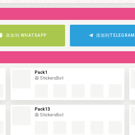
添加到 WHATSAPP
添加到TELEGRAM
Pack1
StickersBot
Pack13
StickersBot