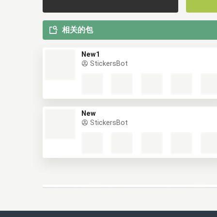
相关的包
New1
StickersBot
New
StickersBot