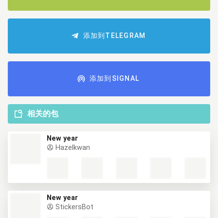
添加到TELEGRAM
添加到SIGNAL
相关的包
New year
Hazelkwan
New year
StickersBot