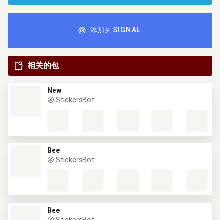
添加到SIGNAL
相关的包
New
StickersBot
Bee
StickersBot
Bee
StickersBot