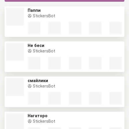
Паппи
StickersBot
Не беси
StickersBot
смайлики
StickersBot
Нагаторо
StickersBot