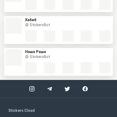
Хабиб
StickersBot
Наша Раша
StickersBot
Stickers Cloud