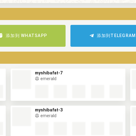
添加到 WHATSAPP
添加到TELEGRAM
myshibafat-7
emerald
myshibafat-3
emerald