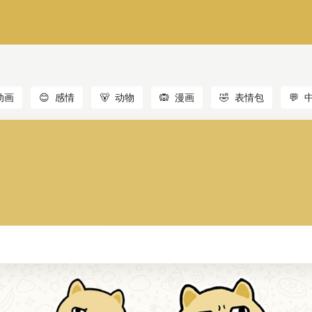
动画
😊
感情
🐻
动物
🙉
漫画
🤣
表情包
💬