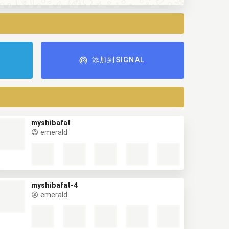
添加到SIGNAL
myshibafat
emerald
myshibafat-4
emerald