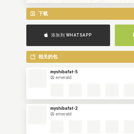
下载
添加到 WHATSAPP
相关的包
myshibafat-5
emerald
myshibafat-2
emerald