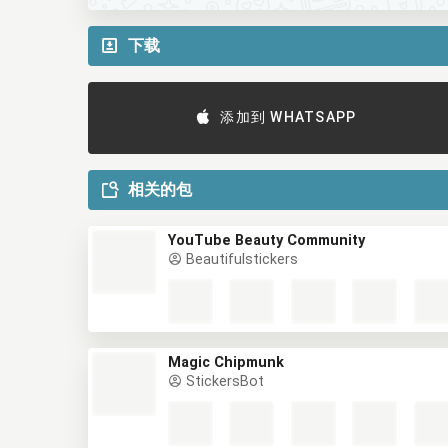
下载
添加到 WHATSAPP
相关的包
YouTube Beauty Community
Beautifulstickers
Magic Chipmunk
StickersBot