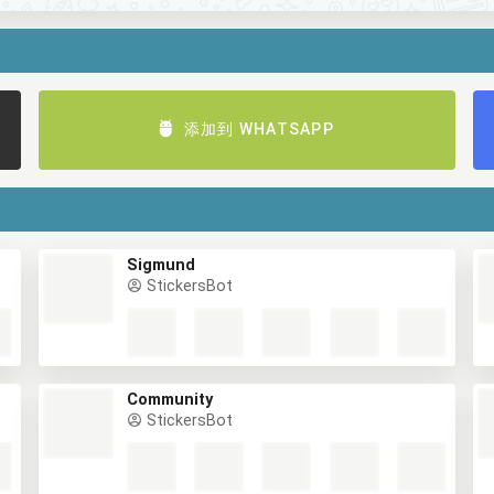
添加到 WHATSAPP
Sigmund
StickersBot
Community
StickersBot