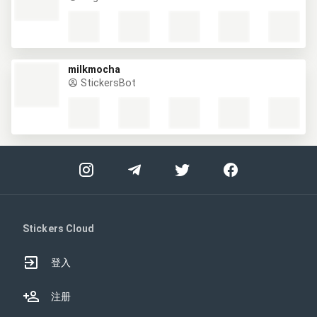
milkmocha
StickersBot
Stickers Cloud
登入
注册