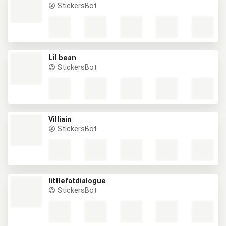
StickersBot
Lil bean
StickersBot
Villiain
StickersBot
littlefatdialogue
StickersBot