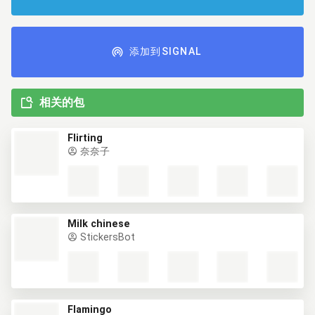
添加到SIGNAL
相关的包
Flirting
奈奈子
Milk chinese
StickersBot
Flamingo